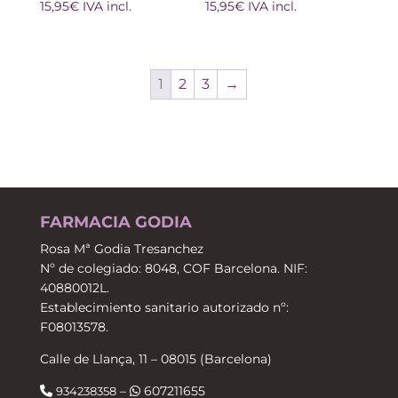
15,95
€
IVA incl.
15,95
€
IVA incl.
1
2
3
→
FARMACIA GODIA
Rosa Mª Godia Tresanchez
Nº de colegiado: 8048, COF Barcelona. NIF:
40880012L.
Establecimiento sanitario autorizado nº:
F08013578.
Calle de Llança, 11 – 08015 (Barcelona)
–
607211655
934238358