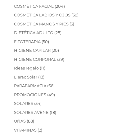
productos
204
COSMÉTICA FACIAL
204
productos
58
COSMÉTICA LABIOS Y OJOS
58
productos
3
COSMÉTICA MANOS Y PIES
3
productos
28
DIETÉTICA ADULTO
28
productos
50
FITOTERAPIA
50
productos
20
HIGIENE CAPILAR
20
productos
39
HIGIENE CORPORAL
39
productos
11
Ideas regalo
11
productos
13
Lierac Solar
13
productos
66
PARAFARMACIA
66
productos
49
PROMOCIONES
49
productos
54
SOLARES
54
productos
18
SOLARES AVÈNE
18
productos
88
UÑAS
88
productos
2
VITAMINAS
2
productos