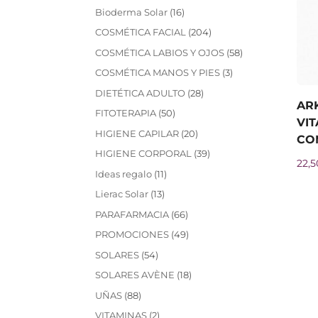
16
Bioderma Solar
16
productos
204
COSMÉTICA FACIAL
204
productos
58
COSMÉTICA LABIOS Y OJOS
58
productos
3
COSMÉTICA MANOS Y PIES
3
productos
28
DIETÉTICA ADULTO
28
AR
productos
50
FITOTERAPIA
50
VIT
productos
20
HIGIENE CAPILAR
20
CO
productos
39
HIGIENE CORPORAL
39
22,5
productos
11
Ideas regalo
11
productos
13
Lierac Solar
13
productos
66
PARAFARMACIA
66
productos
49
PROMOCIONES
49
productos
54
SOLARES
54
productos
18
SOLARES AVÈNE
18
productos
88
UÑAS
88
productos
2
VITAMINAS
2