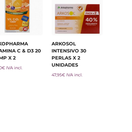
KOPHARMA
ARKOSOL
AMINA C & D3 20
INTENSIVO 30
MP X 2
PERLAS X 2
UNIDADES
0
€
IVA incl.
47,95
€
IVA incl.