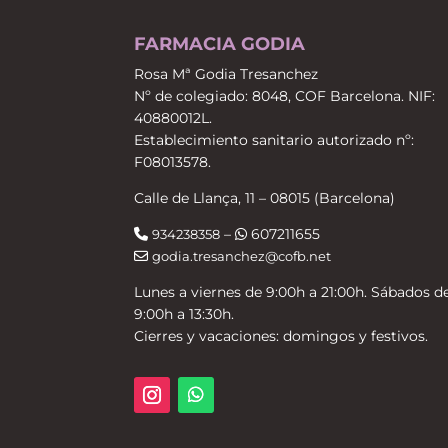
FARMACIA GODIA
Rosa Mª Godia Tresanchez
Nº de colegiado: 8048, COF Barcelona. NIF:
40880012L.
Establecimiento sanitario autorizado nº:
F08013578.
Calle de Llança, 11 – 08015 (Barcelona)
–
607211655
934238358
godia.tresanchez@cofb.net
Lunes a viernes de 9:00h a 21:00h. Sábados d
9:00h a 13:30h.
Cierres y vacaciones: domingos y festivos.