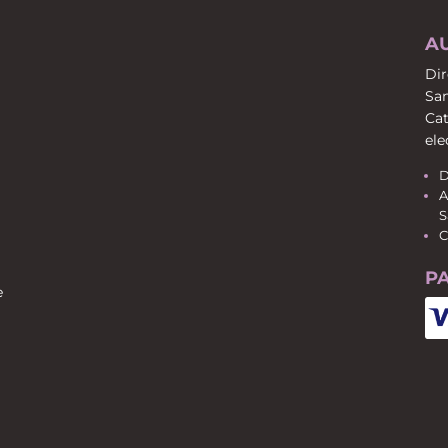
A
Dir
San
Cat
ele
D
A
S
C
P
e