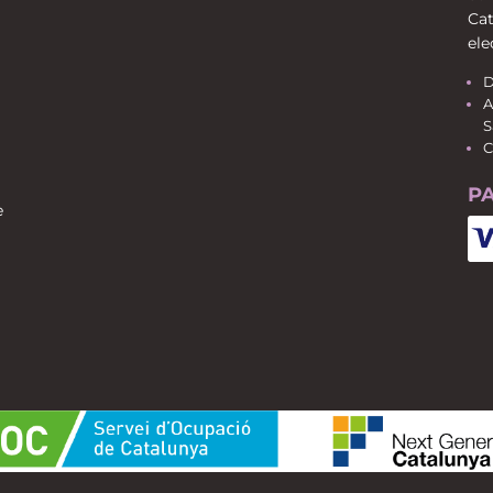
Cat
ele
D
A
S
C
P
e