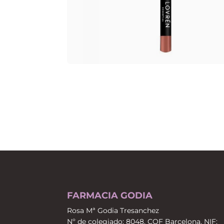
FARMACIA GODIA
Rosa Mª Godia Tresanchez
Nº de colegiado: 8048, COF Barcelona. NIF: