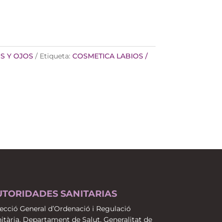
S Y OJOS
Etiqueta:
COSMETICA LABIOS /
UTORIDADES SANITARIAS
ecció General d’Ordenació i Regulació
itària. Departament de Salut. Generalitat de