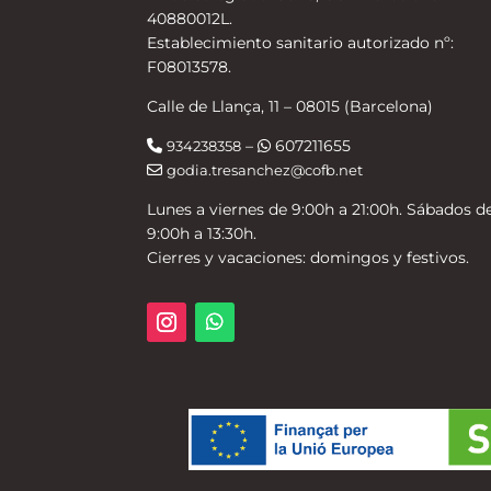
40880012L.
Establecimiento sanitario autorizado nº:
F08013578.
Calle de Llança, 11 – 08015 (Barcelona)
–
607211655
934238358
godia.tresanchez@cofb.net
Lunes a viernes de 9:00h a 21:00h. Sábados d
9:00h a 13:30h.
Cierres y vacaciones: domingos y festivos.