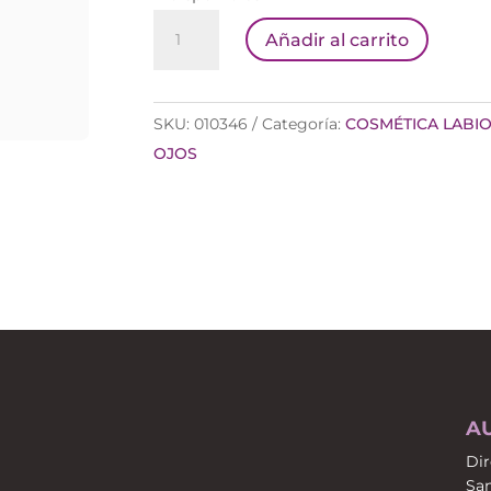
MANZANA
Añadir al carrito
COSMETICS
LP1
LAPIZ
SKU:
010346
Categoría:
COSMÉTICA LABIO
LAB
OJOS
NUDE
cantidad
A
Dir
San