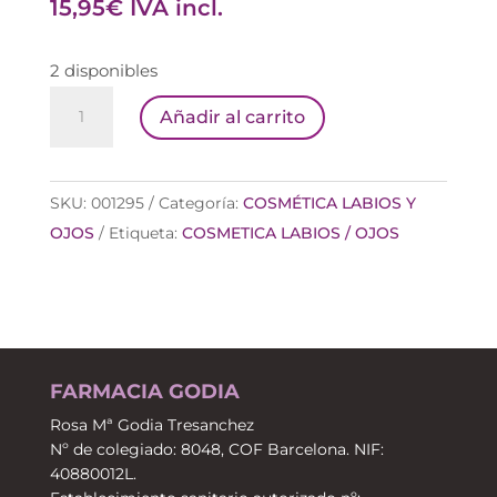
15,95
€
IVA incl.
2 disponibles
MIA
Añadir al carrito
BOLD
BERGAMONT
(0504)
SKU:
001295
Categoría:
COSMÉTICA LABIOS Y
LABIAL
OJOS
Etiqueta:
COSMETICA LABIOS / OJOS
MATE
cantidad
FARMACIA GODIA
Rosa Mª Godia Tresanchez
Nº de colegiado: 8048, COF Barcelona. NIF:
40880012L.