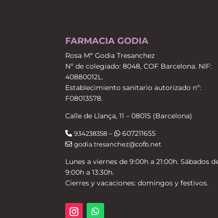
FARMACIA GODIA
Rosa Mª Godia Tresanchez
Nº de colegiado: 8048, COF Barcelona. NIF:
40880012L.
Establecimiento sanitario autorizado nº:
F08013578.
Calle de Llança, 11 – 08015 (Barcelona)
–
607211655
934238358
godia.tresanchez@cofb.net
Lunes a viernes de 9:00h a 21:00h. Sábados d
9:00h a 13:30h.
Cierres y vacaciones: domingos y festivos.