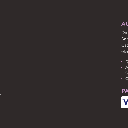
A
Dir
San
Cat
ele
D
A
S
C
P
e