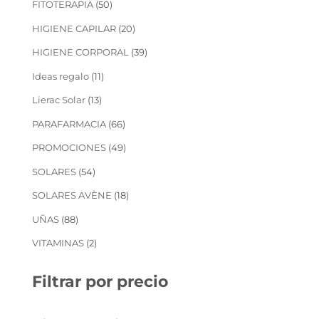
50
FITOTERAPIA
50
productos
20
HIGIENE CAPILAR
20
productos
39
HIGIENE CORPORAL
39
productos
11
Ideas regalo
11
productos
13
Lierac Solar
13
productos
66
PARAFARMACIA
66
productos
49
PROMOCIONES
49
productos
54
SOLARES
54
productos
18
SOLARES AVÈNE
18
productos
88
UÑAS
88
productos
2
VITAMINAS
2
productos
Filtrar por precio