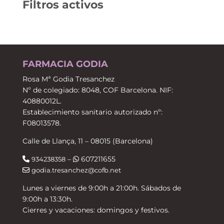
Filtros activos
FARMACIA GODIA
Rosa Mª Godia Tresanchez
Nº de colegiado: 8048, COF Barcelona. NIF:
40880012L.
Establecimiento sanitario autorizado nº:
F08013578.
Calle de Llança, 11 – 08015 (Barcelona)
–
607211655
934238358
godia.tresanchez@cofb.net
Lunes a viernes de 9:00h a 21:00h. Sábados de
9:00h a 13:30h.
Cierres y vacaciones: domingos y festivos.