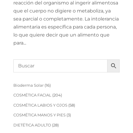
reacción del organismo al ingerir alimentosa
que el cuerpo no digiere o metaboliza, ya
sea parcial o completamente. La intolerancia
alimentaria es específica para cada persona,
lo que quiere decir que un alimento que
para...
16
Bioderma Solar
16
productos
204
COSMÉTICA FACIAL
204
productos
58
COSMÉTICA LABIOS Y OJOS
58
productos
3
COSMÉTICA MANOS Y PIES
3
productos
28
DIETÉTICA ADULTO
28
productos