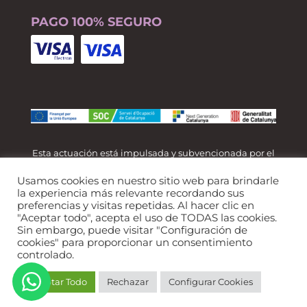
PAGO 100% SEGURO
Esta actuación está impulsada y subvencionada por el
Servicio Público de Empleo de Cataluña y financiada
Usamos cookies en nuestro sitio web para brindarle
al 100% por el Fondo Social Europeo como parte de la
la experiencia más relevante recordando sus
preferencias y visitas repetidas. Al hacer clic en
respuesta de la Unión Europea a la pandemia de
"Aceptar todo", acepta el uso de TODAS las cookies.
COVID-19.
Sin embargo, puede visitar "Configuración de
cookies" para proporcionar un consentimiento
controlado.
Aceptar Todo
Rechazar
Configurar Cookies