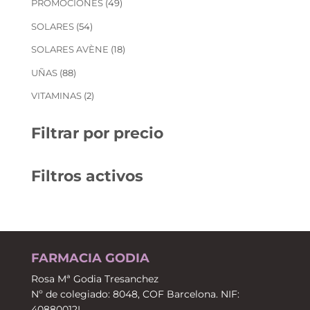
49
PROMOCIONES
49
productos
54
SOLARES
54
productos
18
SOLARES AVÈNE
18
productos
88
UÑAS
88
productos
2
VITAMINAS
2
productos
Filtrar por precio
Filtros activos
FARMACIA GODIA
Rosa Mª Godia Tresanchez
Nº de colegiado: 8048, COF Barcelona. NIF:
40880012L.