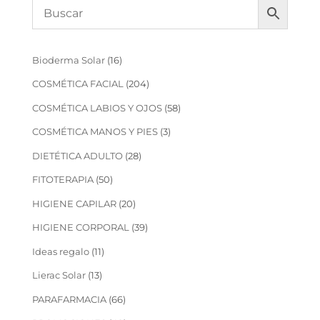
16
Bioderma Solar
16
productos
204
COSMÉTICA FACIAL
204
productos
58
COSMÉTICA LABIOS Y OJOS
58
productos
3
COSMÉTICA MANOS Y PIES
3
productos
28
DIETÉTICA ADULTO
28
productos
50
FITOTERAPIA
50
productos
20
HIGIENE CAPILAR
20
productos
39
HIGIENE CORPORAL
39
productos
11
Ideas regalo
11
productos
13
Lierac Solar
13
productos
66
PARAFARMACIA
66
productos