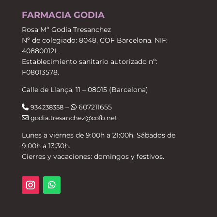
FARMACIA GODIA
Rosa Mª Godia Tresanchez
Nº de colegiado: 8048, COF Barcelona. NIF:
40880012L.
Establecimiento sanitario autorizado nº:
F08013578.
Calle de Llança, 11 – 08015 (Barcelona)
–
607211655
934238358
godia.tresanchez@cofb.net
Lunes a viernes de 9:00h a 21:00h. Sábados de
9:00h a 13:30h.
Cierres y vacaciones: domingos y festivos.