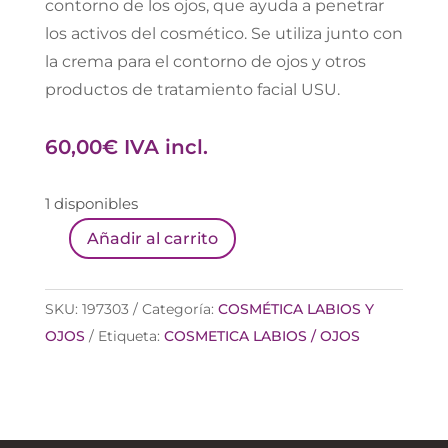
contorno de los ojos, que ayuda a penetrar
los activos del cosmético. Se utiliza junto con
la crema para el contorno de ojos y otros
productos de tratamiento facial USU.
60,00
€
IVA incl.
1 disponibles
Añadir al carrito
USU
PACK
NECESER
SKU:
197303
Categoría:
COSMÉTICA LABIOS Y
PERFECT
OJOS
Etiqueta:
COSMETICA LABIOS / OJOS
EYES
cantidad