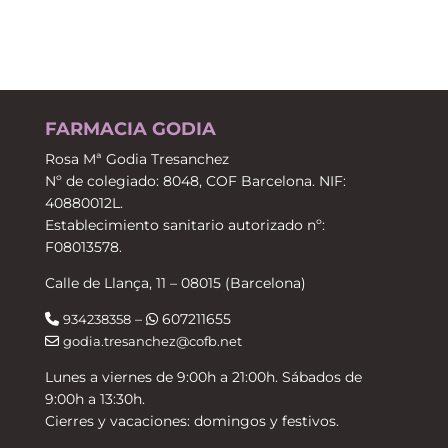
FATIGA
cantidad
FARMACIA GODIA
Rosa Mª Godia Tresanchez
Nº de colegiado: 8048, COF Barcelona. NIF:
40880012L.
Establecimiento sanitario autorizado nº:
F08013578.
Calle de Llança, 11 – 08015 (Barcelona)
–
607211655
934238358
godia.tresanchez@cofb.net
Lunes a viernes de 9:00h a 21:00h. Sábados de
9:00h a 13:30h.
Cierres y vacaciones: domingos y festivos.