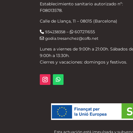
Establecimiento sanitario autorizado nº:
F08013578.
Calle de Llança, 11 – 08015 (Barcelona)
–
607211655
934238358
godia.tresanchez@cofb.net
Lunes a viernes de 9:00h a 21:00h. Sábados d
9:00h a 13:30h.
Cierres y vacaciones: domingos y festivos.
Esta actuación está impulsada y subvenc