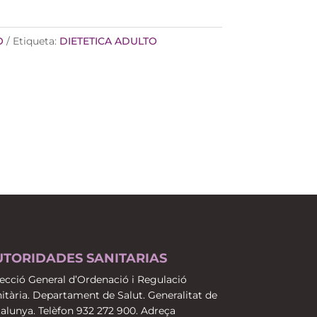
O
Etiqueta:
DIETETICA ADULTO
UTORIDADES SANITARIAS
ecció General d’Ordenació i Regulació
itària. Departament de Salut. Generalitat de
alunya. Telèfon 932 272 900. Adreça