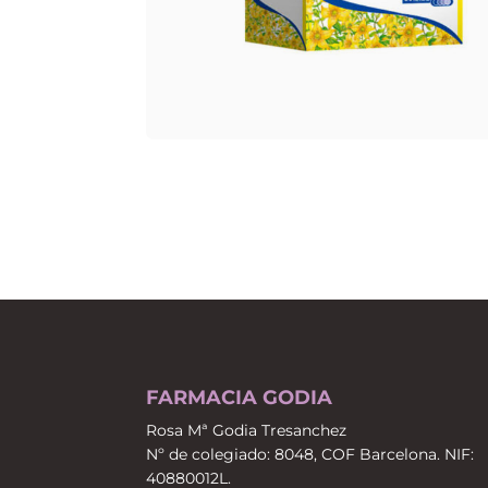
FARMACIA GODIA
Rosa Mª Godia Tresanchez
Nº de colegiado: 8048, COF Barcelona. NIF:
40880012L.