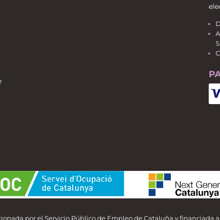
ele
D
A
S
C
P
e
ionada por el Servicio Público de Empleo de Cataluña y financiada 