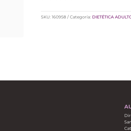
SKU:
160958
Categoría:
DIETÉTICA ADULT
A
Dir
San
Cat