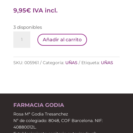
9,95
€
IVA incl.
3 disponibles
STAR
Añadir al carrito
RUBY
(6276)
ESMALTE
SKU:
005961
Categoría:
UÑAS
Etiqueta:
UÑAS
BIO-
SOURCED
MIA
cantidad
FARMACIA GODIA
Rosa Mª Godia Tresanchez
Nº de colegiado: 8048, COF Barcelona. NIF:
40880012L.