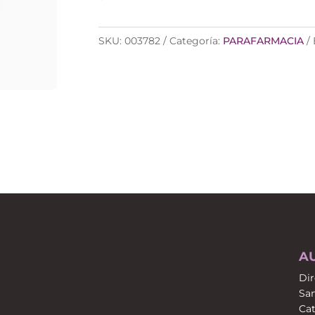
SKU:
003782
Categoría:
PARAFARMACIA
A
Dir
San
Cat