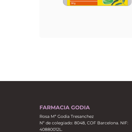
FARMACIA GODIA
Rosa Mª Godia Tresanchez
Nº de colegiado: 8048, COF Barcelona. NIF:
40880012L.