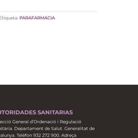
Etiqueta:
PARAFARMACIA
UTORIDADES SANITARIAS
ecció General d’Ordenació i Regulació
itària. Departament de Salut. Generalitat de
alunya. Telèfon 932 272 900. Adreça