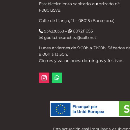
Establecimiento sanitario autorizado nº:
F08013578.
Calle de Llança, 11 – 08015 (Barcelona)
–
607211655
934238358
godia.tresanchez@cofb.net
Lunes a viernes de 9:00h a 21:00h. Sábados d
9:00h a 13:30h.
Cierres y vacaciones: domingos y festivos.
Esta actuación está impulsada y subvenc