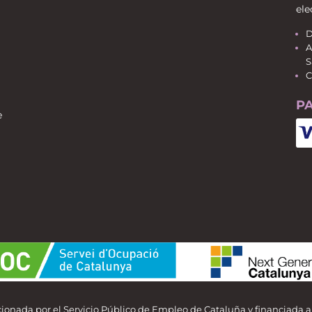
ele
D
A
S
C
P
e
ionada por el Servicio Público de Empleo de Cataluña y financiada 