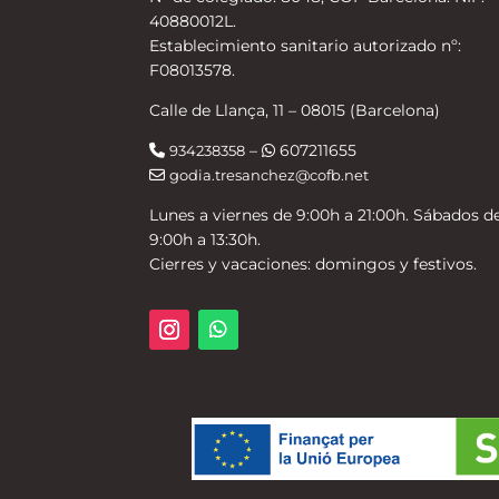
40880012L.
Establecimiento sanitario autorizado nº:
F08013578.
Calle de Llança, 11 – 08015 (Barcelona)
–
607211655
934238358
godia.tresanchez@cofb.net
Lunes a viernes de 9:00h a 21:00h. Sábados d
9:00h a 13:30h.
Cierres y vacaciones: domingos y festivos.