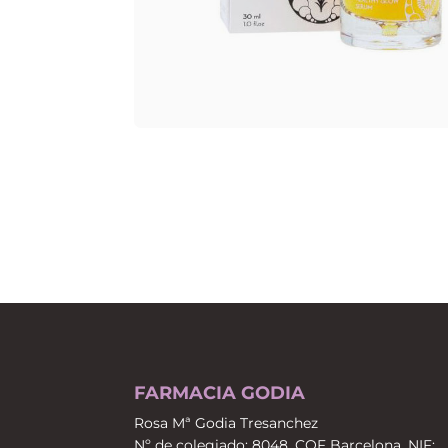
FARMACIA GODIA
Rosa Mª Godia Tresanchez
Nº de colegiado: 8048, COF Barcelona. NIF: