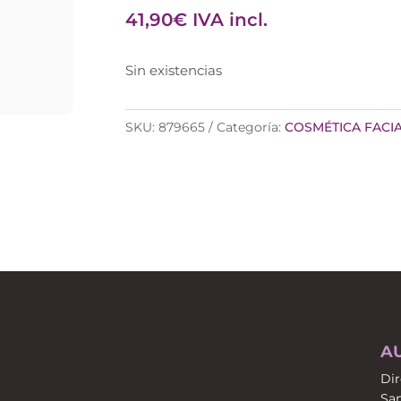
41,90
€
IVA incl.
Sin existencias
SKU:
879665
Categoría:
COSMÉTICA FACI
A
Dir
San