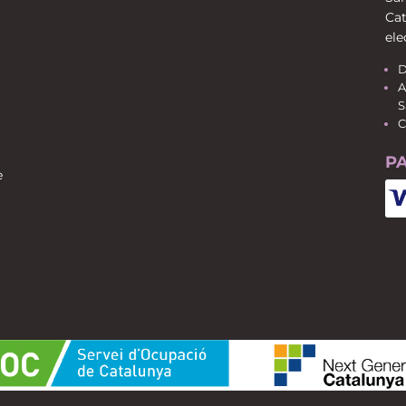
Cat
ele
D
A
S
C
P
e