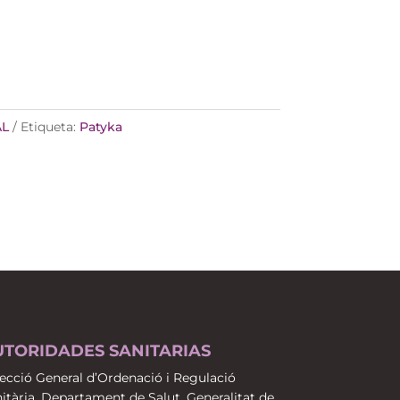
AL
Etiqueta:
Patyka
UTORIDADES SANITARIAS
ecció General d’Ordenació i Regulació
itària. Departament de Salut. Generalitat de