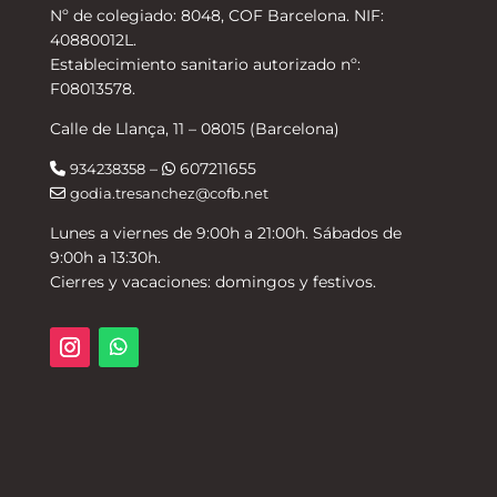
Nº de colegiado: 8048, COF Barcelona. NIF:
40880012L.
Establecimiento sanitario autorizado nº:
F08013578.
Calle de Llança, 11 – 08015 (Barcelona)
–
607211655
934238358
godia.tresanchez@cofb.net
Lunes a viernes de 9:00h a 21:00h. Sábados de
9:00h a 13:30h.
Cierres y vacaciones: domingos y festivos.