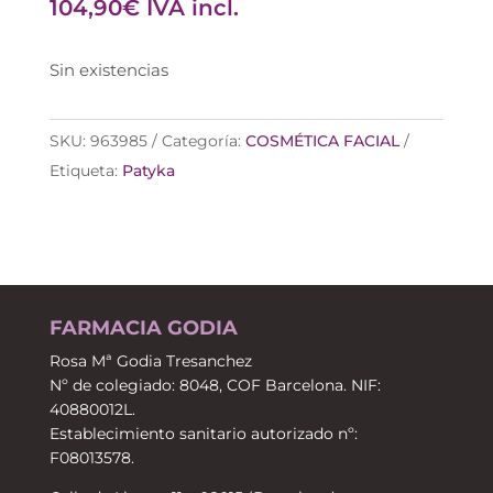
104,90
€
IVA incl.
Sin existencias
SKU:
963985
Categoría:
COSMÉTICA FACIAL
Etiqueta:
Patyka
FARMACIA GODIA
Rosa Mª Godia Tresanchez
Nº de colegiado: 8048, COF Barcelona. NIF:
40880012L.
Establecimiento sanitario autorizado nº:
F08013578.