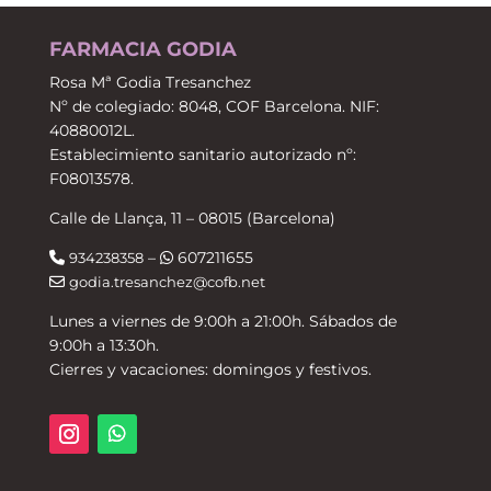
FARMACIA GODIA
Rosa Mª Godia Tresanchez
Nº de colegiado: 8048, COF Barcelona. NIF:
40880012L.
Establecimiento sanitario autorizado nº:
F08013578.
Calle de Llança, 11 – 08015 (Barcelona)
–
607211655
934238358
godia.tresanchez@cofb.net
Lunes a viernes de 9:00h a 21:00h. Sábados de
9:00h a 13:30h.
Cierres y vacaciones: domingos y festivos.