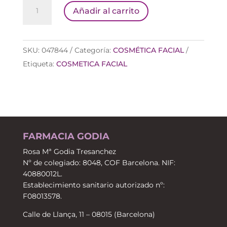
NUXE
Añadir al carrito
NUXURIANCE
GOLD
SERUM
SKU:
047844
Categoría:
COSMÉTICA FACIAL
NUTRI
Etiqueta:
COSMETICA FACIAL
REVITALIZANTE
cantidad
FARMACIA GODIA
Rosa Mª Godia Tresanchez
Nº de colegiado: 8048, COF Barcelona. NIF:
40880012L.
Establecimiento sanitario autorizado nº:
F08013578.
Calle de Llança, 11 – 08015 (Barcelona)