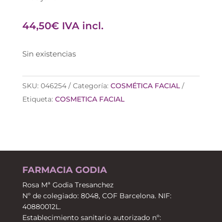
44,50
€
IVA incl.
Sin existencias
SKU:
046254
Categoría:
COSMÉTICA FACIAL
Etiqueta:
COSMETICA FACIAL
FARMACIA GODIA
Rosa Mª Godia Tresanchez
Nº de colegiado: 8048, COF Barcelona. NIF:
40880012L.
Establecimiento sanitario autorizado nº: