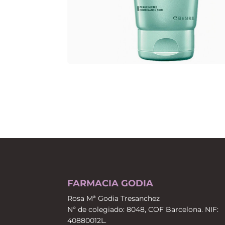
FARMACIA GODIA
Rosa Mª Godia Tresanchez
Nº de colegiado: 8048, COF Barcelona. NIF:
40880012L.