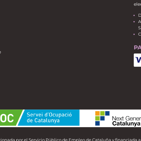
ele
D
A
S
C
P
e
ionada por el Servicio Público de Empleo de Cataluña y financiada 