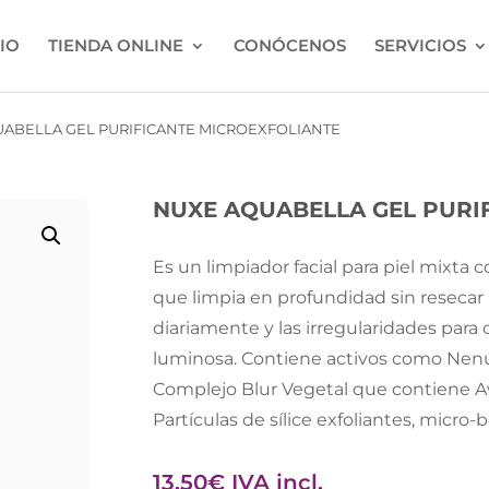
CIO
TIENDA ONLINE
CONÓCENOS
SERVICIOS
ABELLA GEL PURIFICANTE MICROEXFOLIANTE
NUXE AQUABELLA GEL PURI
Es un limpiador facial para piel mixta 
que limpia en profundidad sin resecar l
diariamente y las irregularidades para 
luminosa. Contiene activos como Nenúf
Complejo Blur Vegetal que contiene A
Partículas de sílice exfoliantes, micro-b
13,50
€
IVA incl.