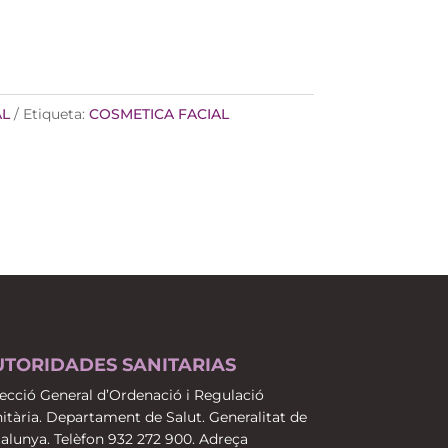
AL
Etiqueta:
COSMETICA FACIAL
UTORIDADES SANITARIAS
ecció General d’Ordenació i Regulació
itària. Departament de Salut. Generalitat de
alunya. Telèfon 932 272 900. Adreça