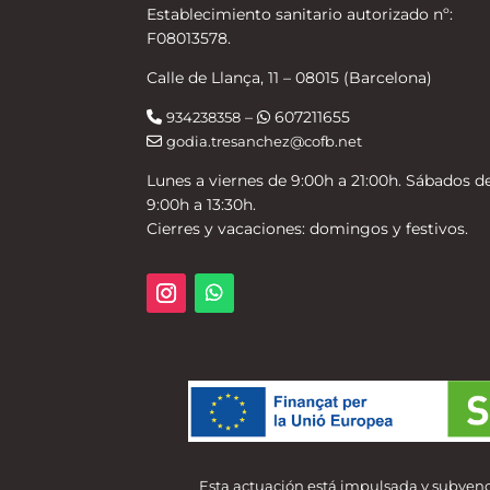
Establecimiento sanitario autorizado nº:
F08013578.
Calle de Llança, 11 – 08015 (Barcelona)
–
607211655
934238358
godia.tresanchez@cofb.net
Lunes a viernes de 9:00h a 21:00h. Sábados d
9:00h a 13:30h.
Cierres y vacaciones: domingos y festivos.
Esta actuación está impulsada y subvenc