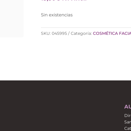
Sin existencias
SKU:
045995
Categoría:
COSMÉTICA FACI
A
Dir
San
Cat