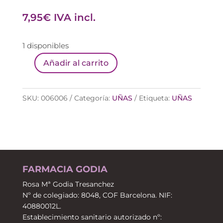
7,95
€
IVA incl.
1 disponibles
Añadir al carrito
NOMAD
SUEDE
(2690)
SKU:
006006
Categoría:
UÑAS
Etiqueta:
UÑAS
ESMALTE
MIA
cantidad
FARMACIA GODIA
Rosa Mª Godia Tresanchez
Nº de colegiado: 8048, COF Barcelona. NIF:
40880012L.
Establecimiento sanitario autorizado nº: