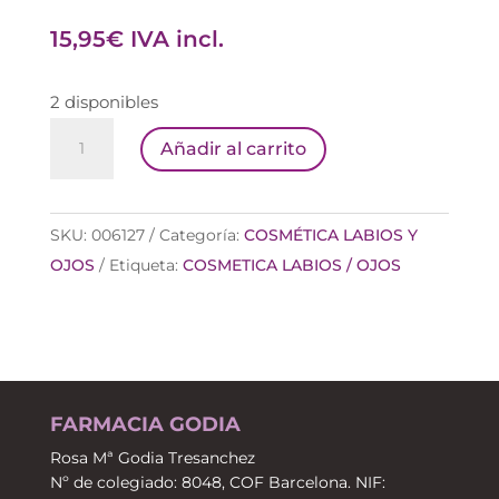
15,95
€
IVA incl.
2 disponibles
MIA
Añadir al carrito
REBEL
ROSE
0503
SKU:
006127
Categoría:
COSMÉTICA LABIOS Y
LABIAL
OJOS
Etiqueta:
COSMETICA LABIOS / OJOS
MATE
cantidad
FARMACIA GODIA
Rosa Mª Godia Tresanchez
Nº de colegiado: 8048, COF Barcelona. NIF: