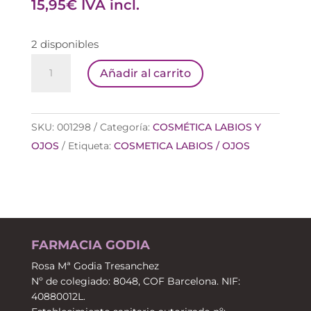
15,95
€
IVA incl.
2 disponibles
MIA
Añadir al carrito
GRAPE
GLOW
(0506)
SKU:
001298
Categoría:
COSMÉTICA LABIOS Y
LABIAL
OJOS
Etiqueta:
COSMETICA LABIOS / OJOS
MATE
cantidad
FARMACIA GODIA
Rosa Mª Godia Tresanchez
Nº de colegiado: 8048, COF Barcelona. NIF:
40880012L.