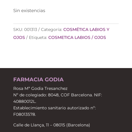
Sin existencias
SKU:
001313
Categoría:
COSMÉTICA LABIOS Y
OJOS
Etiqueta:
COSMETICA LABIOS / OJOS
FARMACIA GODIA
Rosa Mª Godia Tresanchez
Nº de colegiado: 8048, COF Barcelona. NIF:
40880012L.
Establecimiento sanitario autorizado nº:
F08013578.
Calle de Llança, 11 – 08015 (Barcelona)