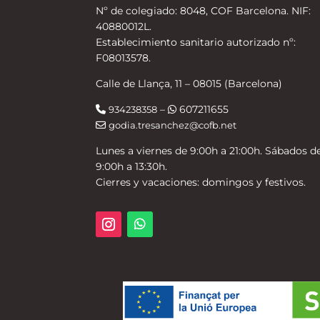
Nº de colegiado: 8048, COF Barcelona. NIF:
40880012L.
Establecimiento sanitario autorizado nº:
F08013578.
Calle de Llança, 11 – 08015 (Barcelona)
–
607211655
934238358
godia.tresanchez@cofb.net
Lunes a viernes de 9:00h a 21:00h. Sábados d
9:00h a 13:30h.
Cierres y vacaciones: domingos y festivos.