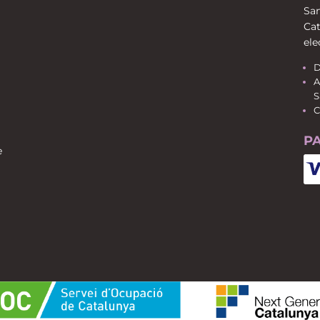
San
Cat
ele
D
A
S
C
P
e