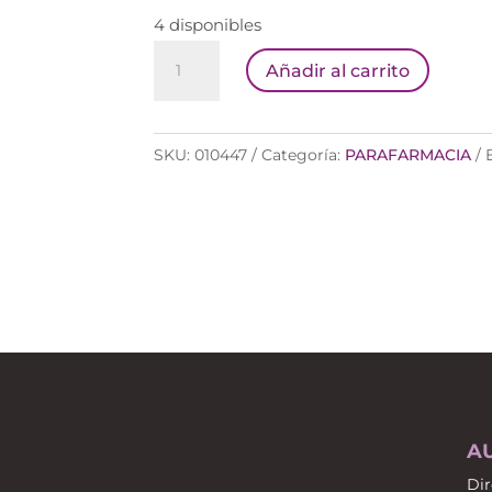
4 disponibles
MANZANA
Añadir al carrito
COSMETICS
S12
ESMALTE
SKU:
010447
Categoría:
PARAFARMACIA
ROSSO
SANGRIA
5ML
cantidad
A
Dir