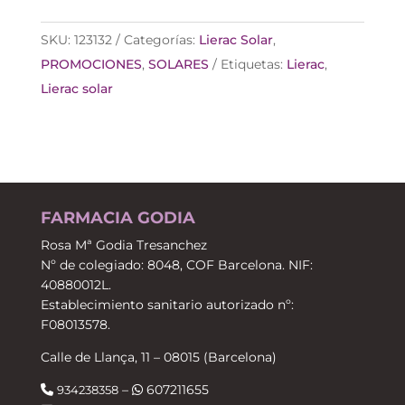
SKU:
123132
Categorías:
Lierac Solar
,
PROMOCIONES
,
SOLARES
Etiquetas:
Lierac
,
Lierac solar
FARMACIA GODIA
Rosa Mª Godia Tresanchez
Nº de colegiado: 8048, COF Barcelona. NIF:
40880012L.
Establecimiento sanitario autorizado nº:
F08013578.
Calle de Llança, 11 – 08015 (Barcelona)
–
607211655
934238358