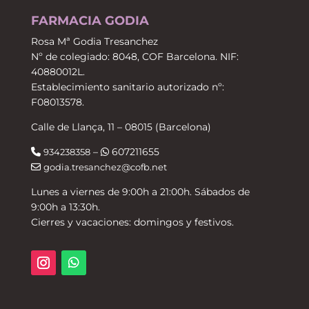
FARMACIA GODIA
Rosa Mª Godia Tresanchez
Nº de colegiado: 8048, COF Barcelona. NIF:
40880012L.
Establecimiento sanitario autorizado nº:
F08013578.
Calle de Llança, 11 – 08015 (Barcelona)
–
607211655
934238358
godia.tresanchez@cofb.net
Lunes a viernes de 9:00h a 21:00h. Sábados de
9:00h a 13:30h.
Cierres y vacaciones: domingos y festivos.