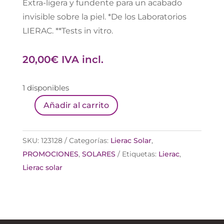
Extra-ligera y fundente para un acabado
invisible sobre la piel. *De los Laboratorios
LIERAC. **Tests in vitro.
20,00
€
IVA incl.
1 disponibles
Añadir al carrito
LIERAC
SUNISSIME
CUERPO
SKU:
123128
Categorías:
Lierac Solar
,
SPF50
PROMOCIONES
,
SOLARES
Etiquetas:
Lierac
,
150ML
Lierac solar
cantidad