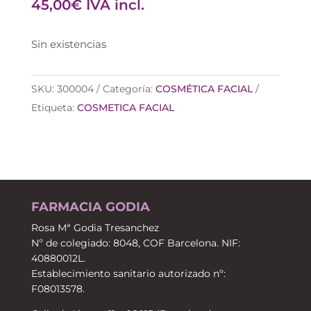
45,00
€
IVA incl.
Sin existencias
SKU:
300004
Categoría:
COSMÉTICA FACIAL
Etiqueta:
COSMETICA FACIAL
FARMACIA GODIA
Rosa Mª Godia Tresanchez
Nº de colegiado: 8048, COF Barcelona. NIF:
40880012L.
Establecimiento sanitario autorizado nº:
F08013578.