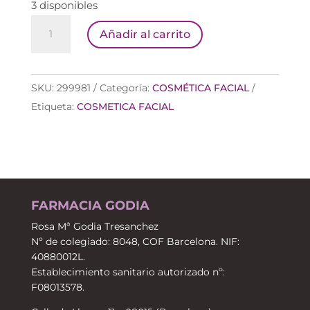
3 disponibles
LIERAC
Añadir al carrito
HYDRAGENIST
SERUM
30
SKU:
299981
Categoría:
COSMÉTICA FACIAL
ML
Etiqueta:
COSMETICA FACIAL
cantidad
FARMACIA GODIA
Rosa Mª Godia Tresanchez
Nº de colegiado: 8048, COF Barcelona. NIF:
40880012L.
Establecimiento sanitario autorizado nº:
F08013578.