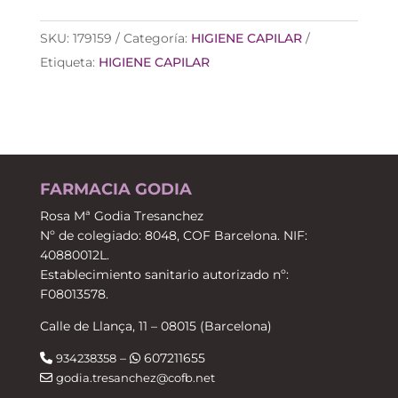
F7
6
SKU:
179159
Categoría:
HIGIENE CAPILAR
SERUM
Etiqueta:
HIGIENE CAPILAR
ANTICAIDA
600
ML
cantidad
FARMACIA GODIA
Rosa Mª Godia Tresanchez
Nº de colegiado: 8048, COF Barcelona. NIF:
40880012L.
Establecimiento sanitario autorizado nº:
F08013578.
Calle de Llança, 11 – 08015 (Barcelona)
–
607211655
934238358
godia.tresanchez@cofb.net