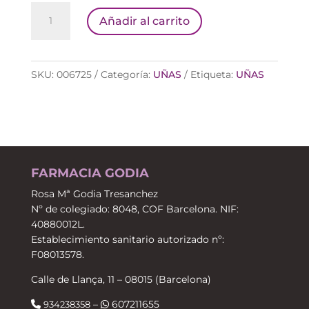
DEER
Añadir al carrito
(4618)
ESMALTE
MIA
SKU:
006725
Categoría:
UÑAS
Etiqueta:
UÑAS
KIDS
cantidad
FARMACIA GODIA
Rosa Mª Godia Tresanchez
Nº de colegiado: 8048, COF Barcelona. NIF:
40880012L.
Establecimiento sanitario autorizado nº:
F08013578.
Calle de Llança, 11 – 08015 (Barcelona)
–
607211655
934238358