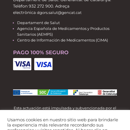
Telèfon 932 272 900. Adreça
electrònica
dgors.salut@gencat.cat
Departament de Salut
Agencia Española de Medicamentos y Productos
Sanitarios (AEMPS)
Centro de Información de Medicamentos (CIMA)
PAGO 100% SEGURO
Esta actuación está impulsada y subvencionada por el
Servicio Público de Empleo de Cataluña y financiada
Usamos cookies en nuestro sitio web para brindarle
al 100% por el Fondo Social Europeo como parte de la
la experiencia más relevante recordando sus