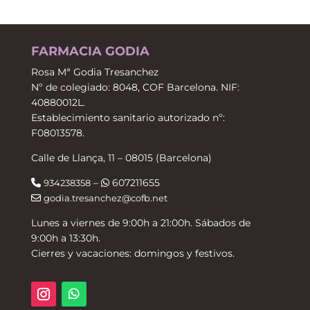
FARMACIA GODIA
Rosa Mª Godia Tresanchez
Nº de colegiado: 8048, COF Barcelona. NIF:
40880012L.
Establecimiento sanitario autorizado nº:
F08013578.
Calle de Llança, 11 – 08015 (Barcelona)
–
607211655
934238358
godia.tresanchez@cofb.net
Lunes a viernes de 9:00h a 21:00h. Sábados de
9:00h a 13:30h.
Cierres y vacaciones: domingos y festivos.