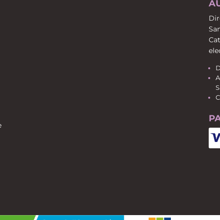
A
Dir
San
Cat
ele
D
A
S
C
P
e