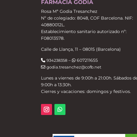
FARMACIA GODIA
Rosa Mª Godia Tresanchez
Nº de colegiado: 8048, COF Barcelona. NIF:
40880012L.
Establecimiento sanitario autorizado nº:
F08013578.
Calle de Llança, 11 – 08015 (Barcelona)
–
607211655
934238358
godia.tresanchez@cofb.net
Lunes a viernes de 9:00h a 21:00h. Sábados d
9:00h a 13:30h.
Cierres y vacaciones: domingos y festivos.