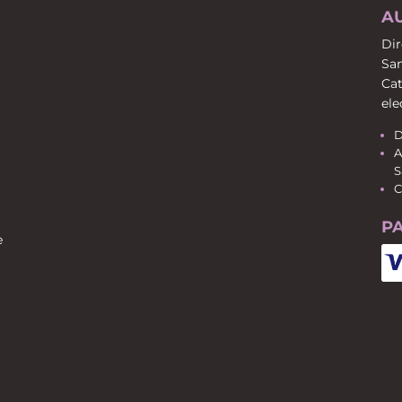
A
Dir
San
Cat
ele
D
A
S
C
P
e