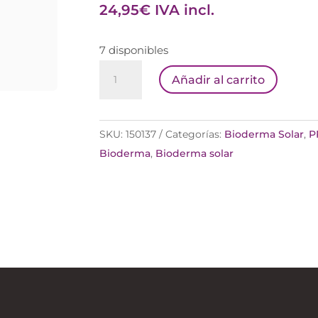
24,95
€
IVA incl.
7 disponibles
BIODERMA
Añadir al carrito
PHOTODERM
KID
SPF
SKU:
150137
Categorías:
Bioderma Solar
,
P
50+
Bioderma
,
Bioderma solar
SPRAY
ESPECIFICO
NIÑOS
BIO
cantidad