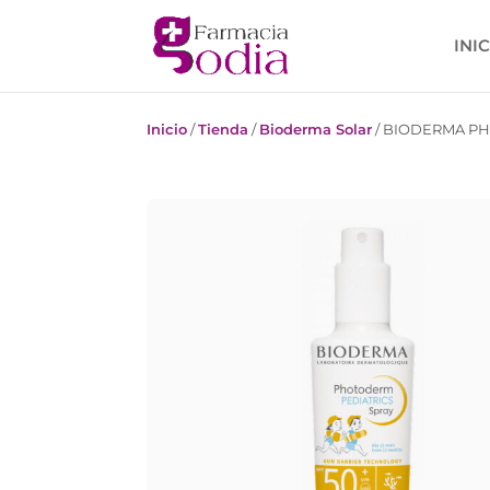
INI
Inicio
/
Tienda
/
Bioderma Solar
/
BIODERMA PHO