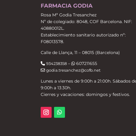
FARMACIA GODIA
Rosa Mª Godia Tresanchez
Nº de colegiado: 8048, COF Barcelona. NIF:
40880012L.
Establecimiento sanitario autorizado nº:
F08013578.
Calle de Llança, 11 – 08015 (Barcelona)
–
607211655
934238358
godia.tresanchez@cofb.net
Lunes a viernes de 9:00h a 21:00h. Sábados d
9:00h a 13:30h.
Cierres y vacaciones: domingos y festivos.