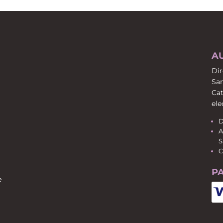
A
Dir
San
Cat
ele
D
A
S
C
P
e