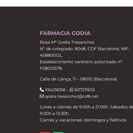
FARMACIA GODIA
Rosa Mª Godia Tresanchez
Nº de colegiado: 8048, COF Barcelona. NIF:
40880012L.
Establecimiento sanitario autorizado nº:
F08013578.
Calle de Llança, 11 – 08015 (Barcelona)
–
607211655
934238358
godia.tresanchez@cofb.net
Lunes a viernes de 9:00h a 21:00h. Sábados d
9:00h a 13:30h.
Cierres y vacaciones: domingos y festivos.