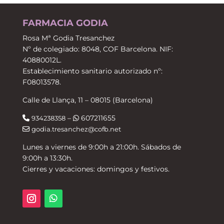
FARMACIA GODIA
Rosa Mª Godia Tresanchez
Nº de colegiado: 8048, COF Barcelona. NIF:
40880012L.
Establecimiento sanitario autorizado nº:
F08013578.
Calle de Llança, 11 – 08015 (Barcelona)
–
607211655
934238358
godia.tresanchez@cofb.net
Lunes a viernes de 9:00h a 21:00h. Sábados de
9:00h a 13:30h.
Cierres y vacaciones: domingos y festivos.