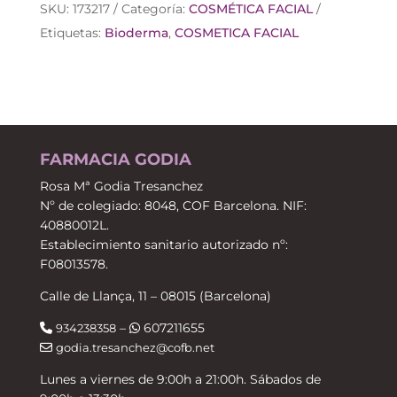
SKU:
173217
Categoría:
COSMÉTICA FACIAL
Etiquetas:
Bioderma
,
COSMETICA FACIAL
FARMACIA GODIA
Rosa Mª Godia Tresanchez
Nº de colegiado: 8048, COF Barcelona. NIF:
40880012L.
Establecimiento sanitario autorizado nº:
F08013578.
Calle de Llança, 11 – 08015 (Barcelona)
–
607211655
934238358
godia.tresanchez@cofb.net
Lunes a viernes de 9:00h a 21:00h. Sábados de