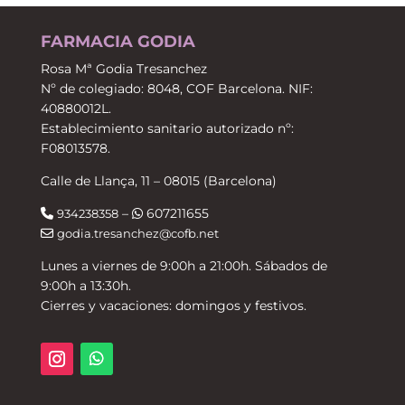
FARMACIA GODIA
Rosa Mª Godia Tresanchez
Nº de colegiado: 8048, COF Barcelona. NIF:
40880012L.
Establecimiento sanitario autorizado nº:
F08013578.
Calle de Llança, 11 – 08015 (Barcelona)
–
607211655
934238358
godia.tresanchez@cofb.net
Lunes a viernes de 9:00h a 21:00h. Sábados de
9:00h a 13:30h.
Cierres y vacaciones: domingos y festivos.