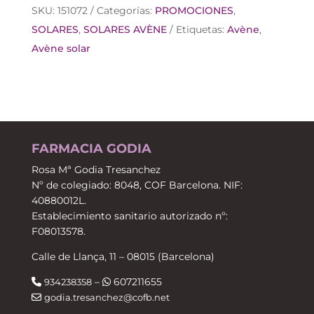
COLOR
SKU:
151072
Categorías:
PROMOCIONES
,
SPF50
SOLARES
,
SOLARES AVÈNE
Etiquetas:
Avène
,
ARENA
Avène solar
cantidad
FARMACIA GODIA
Rosa Mª Godia Tresanchez
Nº de colegiado: 8048, COF Barcelona. NIF:
40880012L.
Establecimiento sanitario autorizado nº:
F08013578.
Calle de Llança, 11 – 08015 (Barcelona)
–
607211655
934238358
godia.tresanchez@cofb.net