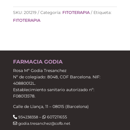
REAL
INMUNIDAD
SKU:
201219
Categoría:
FITOTERAPIA
Etiqueta:
SIN
FITOTERAPIA
AZUCAR
cantidad
FARMACIA GODIA
Rosa Mª Godia Tresanchez
Nº de colegiado: 8048, COF Barcelona. NIF:
40880012L.
Establecimiento sanitario autorizado nº:
F08013578.
Calle de Llança, 11 – 08015 (Barcelona)
–
607211655
934238358
godia.tresanchez@cofb.net