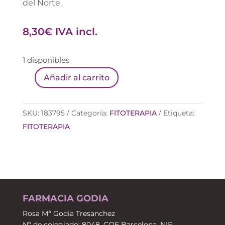
del Norte.
8,30
€
IVA incl.
1 disponibles
Añadir al carrito
ARKOCAPSULAS
BOLDO
48
SKU:
183795
Categoría:
FITOTERAPIA
Etiqueta:
CAPSULAS
FITOTERAPIA
cantidad
FARMACIA GODIA
Rosa Mª Godia Tresanchez
Nº de colegiado: 8048, COF Barcelona. NIF: