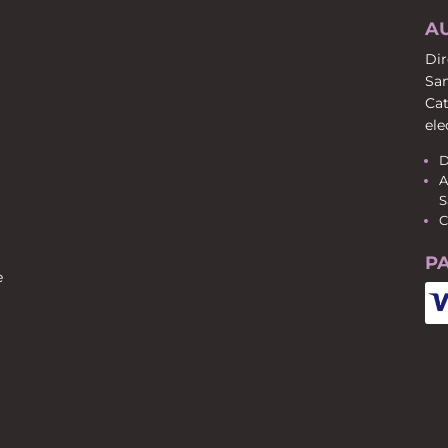
A
Dir
San
Cat
ele
D
A
S
C
P
e