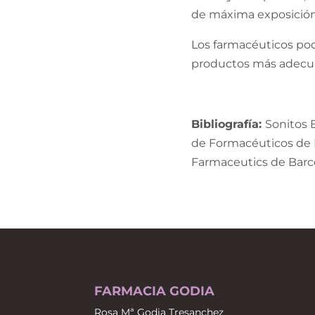
de máxima exposición a
Los farmacéuticos pode
productos más adecua
Bibliografía:
Sonitos 
de Formacéuticos de Po
Farmaceutics de Barc
FARMACIA GODIA
Rosa Mª Godia Tresanchez