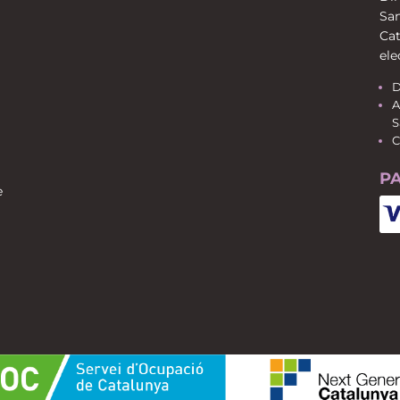
San
Cat
ele
D
A
S
C
P
e