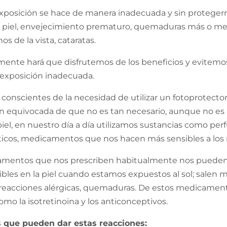
exposición se hace de manera inadecuada y sin protege
 piel, envejecimiento prematuro, quemaduras más o men
os de la vista, cataratas.
ente hará que disfrutemos de los beneficios y evitemos 
exposición inadecuada.
onscientes de la necesidad de utilizar un fotoprotector
 equivocada de que no es tan necesario, aunque no es a
piel, en nuestro día a día utilizamos sustancias como pe
os, medicamentos que nos hacen más sensibles a los ra
mentos que nos prescriben habitualmente nos pueden
sibles en la piel cuando estamos expuestos al sol; salen
reacciones alérgicas, quemaduras. De estos medicament
omo la isotretinoina y los anticonceptivos.
que pueden dar estas reacciones: