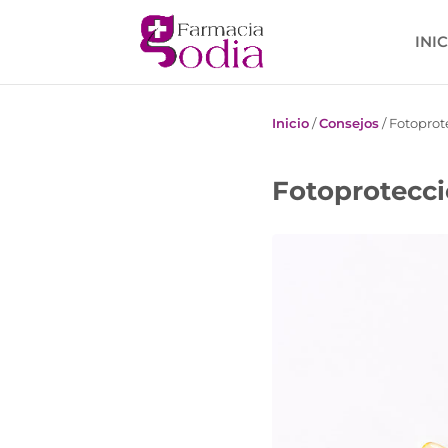
INI
Inicio
/
Consejos
/
Fotoprot
Fotoprotecc