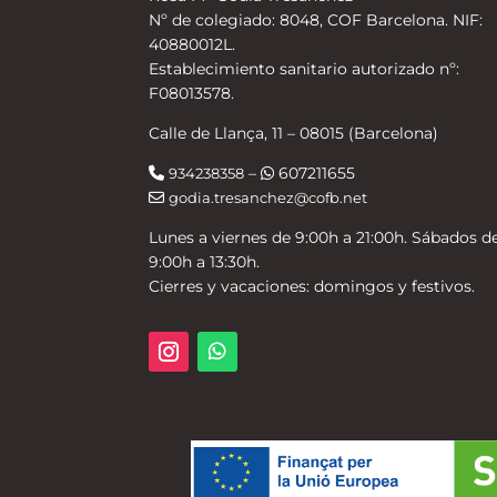
Nº de colegiado: 8048, COF Barcelona. NIF:
40880012L.
Establecimiento sanitario autorizado nº:
F08013578.
Calle de Llança, 11 – 08015 (Barcelona)
–
607211655
934238358
godia.tresanchez@cofb.net
Lunes a viernes de 9:00h a 21:00h. Sábados d
9:00h a 13:30h.
Cierres y vacaciones: domingos y festivos.