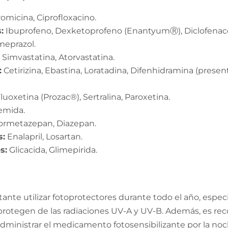
romicina, Ciprofloxacino.
:
Ibuprofeno, Dexketoprofeno (EnantyumⓇ), Diclofenaco
eprazol.
:
Simvastatina, Atorvastatina.
:
Cetirizina, Ebastina, Loratadina, Difenhidramina (pres
luoxetina (Prozac®), Sertralina, Paroxetina.
emida.
ormetazepan, Diazepan.
s:
Enalapril, Losartan.
s:
Glicacida, Glimepirida.
ante utilizar fotoprotectores durante todo el año, espec
protegen de las radiaciones UV-A y UV-B. Además, es re
, administrar el medicamento fotosensibilizante por la n