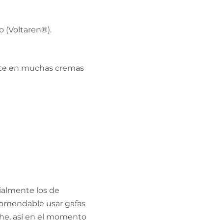
 (Voltaren®).
ente en muchas cremas
ialmente los de
comendable usar gafas
oche, así en el momento