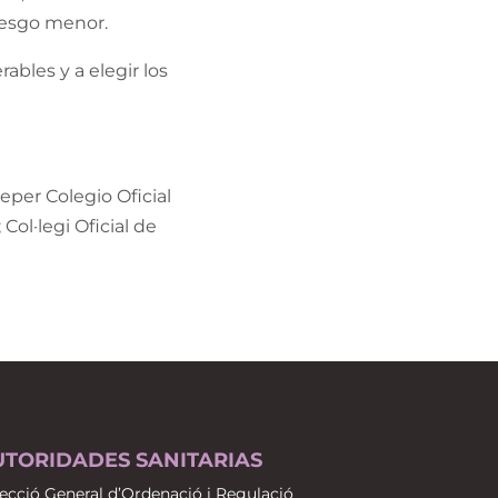
riesgo menor.
bles y a elegir los
eper Colegio Oficial
Col·legi Oficial de
UTORIDADES SANITARIAS
ecció General d’Ordenació i Regulació