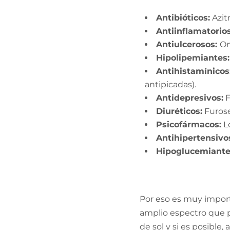
Antibióticos:
Azit
Antiinflamatorios
Antiulcerosos:
Om
Hipolipemiantes
Antihistamínicos
antipicadas).
Antidepresivos:
F
Diuréticos:
Furos
Psicofármacos:
L
Antihipertensivo
Hipoglucemiante
Por eso es muy import
amplio espectro que 
de sol y si es posible