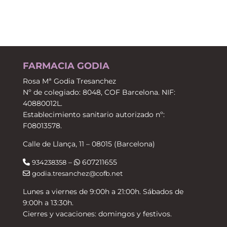
FARMACIA GODIA
Rosa Mª Godia Tresanchez
Nº de colegiado: 8048, COF Barcelona. NIF:
40880012L.
Establecimiento sanitario autorizado nº:
F08013578.
Calle de Llança, 11 – 08015 (Barcelona)
–
607211655
934238358
godia.tresanchez@cofb.net
Lunes a viernes de 9:00h a 21:00h. Sábados de
9:00h a 13:30h.
Cierres y vacaciones: domingos y festivos.