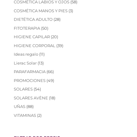
58
COSMÉTICA LABIOS Y OJOS
58
productos
3
COSMÉTICA MANOS Y PIES
3
productos
28
DIETÉTICA ADULTO
28
productos
50
FITOTERAPIA
50
productos
20
HIGIENE CAPILAR
20
productos
39
HIGIENE CORPORAL
39
productos
11
Ideas regalo
11
productos
13
Lierac Solar
13
productos
66
PARAFARMACIA
66
productos
49
PROMOCIONES
49
productos
54
SOLARES
54
productos
18
SOLARES AVÈNE
18
productos
88
UÑAS
88
productos
2
VITAMINAS
2
productos