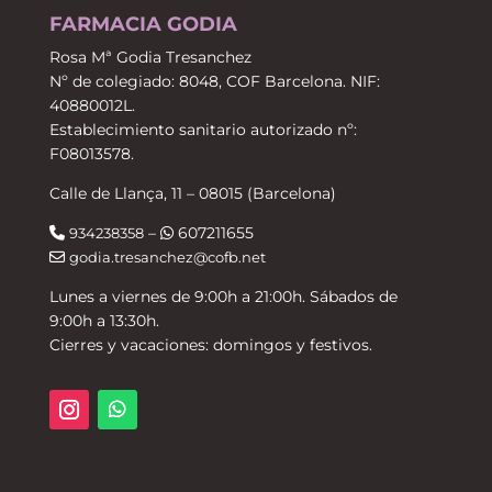
FARMACIA GODIA
Rosa Mª Godia Tresanchez
Nº de colegiado: 8048, COF Barcelona. NIF:
40880012L.
Establecimiento sanitario autorizado nº:
F08013578.
Calle de Llança, 11 – 08015 (Barcelona)
–
607211655
934238358
godia.tresanchez@cofb.net
Lunes a viernes de 9:00h a 21:00h. Sábados de
9:00h a 13:30h.
Cierres y vacaciones: domingos y festivos.