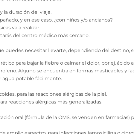
y la duración del viaje.
mpañado, y en ese caso, ¿con niños y/o ancianos?
icas va a realizar.
starás del centro médico más cercano.
 puedes necesitar llevarte, dependiendo del destino, s
ético para bajar la fiebre o calmar el dolor, por ej. ácido ac
rofeno. Alguno se encuentra en formas masticables y faci
 agua potable fácilmente.
ides, para las reacciones alérgicas de la piel.
ara reacciones alérgicas más generalizadas.
ación oral (fórmula de la OMS, se venden en farmacias) p
de amplio espectro, para infecciones (amoxicilina o cipro