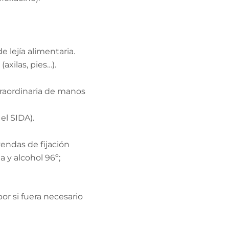
 lejía alimentaria.
axilas, pies…).
traordinaria de manos
el SIDA).
vendas de fijación
a y alcohol 96º;
por si fuera necesario