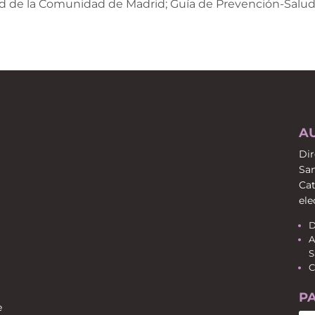
ud de la Comunidad de Madrid; Guía de Prevención-Salud
A
Dir
San
Cat
ele
D
A
S
C
P
e