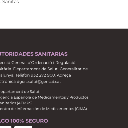
. Sanitas
UTORIDADES SANITARIAS
ecció General d’Ordenació i Regulació
itària. Departament de Salut. Generalitat de
alunya. Telèfon 932 272 900. Adreça
ctrònica
dgors.salut@gencat.cat
epartament de Salut
gencia Española de Medicamentos y Productos
anitarios (AEMPS)
entro de Información de Medicamentos (CIMA)
AGO 100% SEGURO