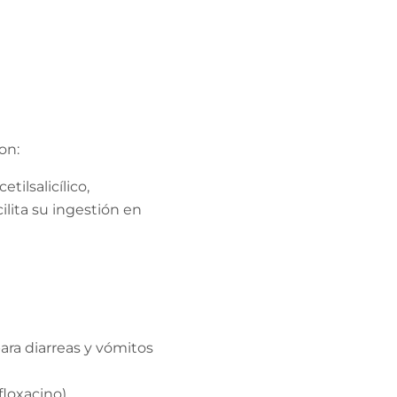
on:
etilsalicílico,
lita su ingestión en
ara diarreas y vómitos
floxacino).