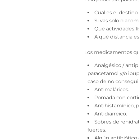
Cuál es el destino 
Si vas solo o aco
Qué actividades fís
A qué distancia e
Los medicamentos que
Analgésico / antipir
paracetamol y/o ibup
caso de no conseguir
Antimaláricos.
Pomada con cortico
Antihistamínico, p
Antidiarreico.
Sobres de rehidrat
fuertes.
Algún antibiótico 