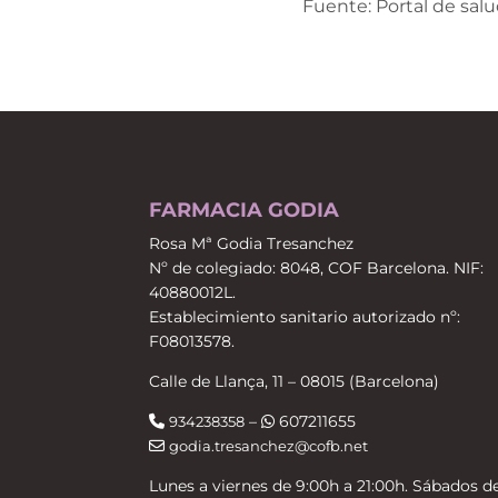
Fuente: Portal de sal
FARMACIA GODIA
Rosa Mª Godia Tresanchez
Nº de colegiado: 8048, COF Barcelona. NIF:
40880012L.
Establecimiento sanitario autorizado nº:
F08013578.
Calle de Llança, 11 – 08015 (Barcelona)
–
607211655
934238358
godia.tresanchez@cofb.net
Lunes a viernes de 9:00h a 21:00h. Sábados d